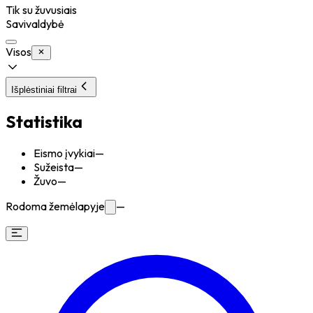
Tik su žuvusiais
Savivaldybė
Visos
Išplėstiniai filtrai
Statistika
Eismo įvykiai
—
Sužeista
—
Žuvo
—
Rodoma žemėlapyje
—