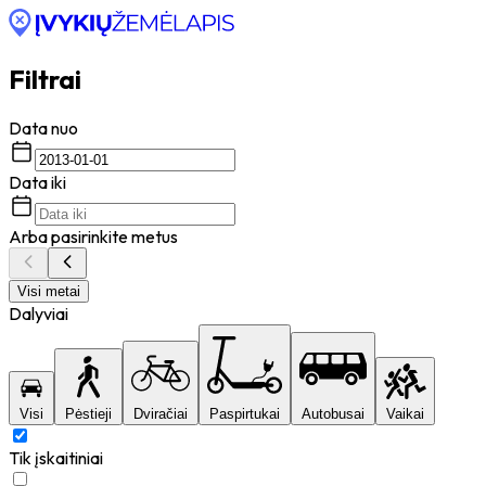
Filtrai
Data nuo
Data iki
Arba pasirinkite metus
Visi metai
Dalyviai
Visi
Pėstieji
Dviračiai
Paspirtukai
Autobusai
Vaikai
Tik įskaitiniai